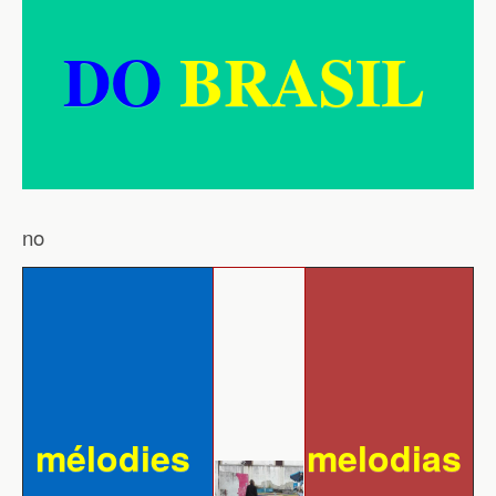
DO
BRASIL
no
mélodies
melodias