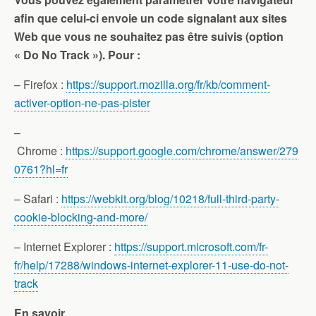
afin que celui-ci envoie un code signalant aux sites
Web que vous ne souhaitez pas être suivis (option
« Do No Track »). Pour :
– Firefox :
https://support.mozilla.org/fr/kb/comment-
activer-option-ne-pas-pister
–
Chrome :
https://support.google.com/chrome/answer/279
0761?hl=fr
– Safari :
https://webkit.org/blog/10218/full-third-party-
cookie-blocking-and-more/
– Internet Explorer :
https://support.microsoft.com/fr-
fr/help/17288/windows-internet-explorer-11-use-do-not-
track
En savoir