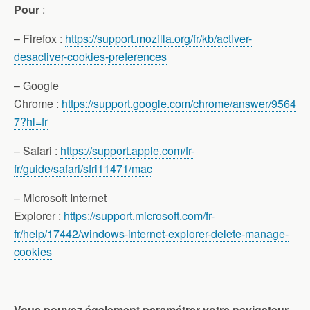
Pour
:
– Firefox :
https://support.mozilla.org/fr/kb/activer-
desactiver-cookies-preferences
– Google
Chrome :
https://support.google.com/chrome/answer/9564
7?hl=fr
– Safari :
https://support.apple.com/fr-
fr/guide/safari/sfri11471/mac
– Microsoft Internet
Explorer :
https://support.microsoft.com/fr-
fr/help/17442/windows-internet-explorer-delete-manage-
cookies
Vous pouvez également paramétrer votre navigateur