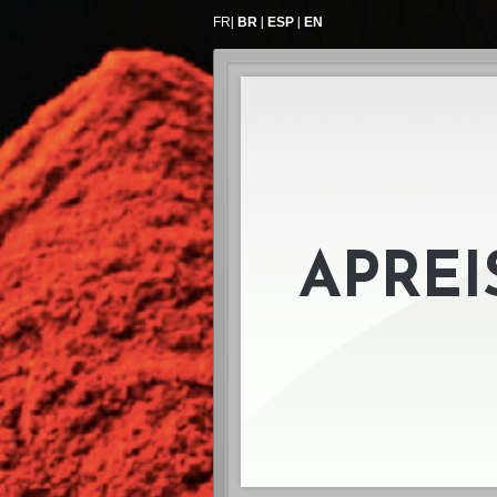
|
|
|
FR
BR
ESP
EN