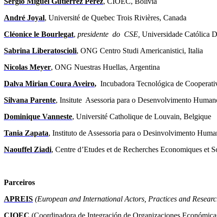
Sergio Miguel Gutiérrez Pérez
, CIOEC, Bolivia
André Joyal
, Université de Quebec Trois Rivières, Canada
Cléonice le Bourlegat
,
presidente do CSE,
Universidade Católica 
Sabrina Liberatoscioli
, ONG Centro Studi Americanistici, Italia
Nicolas Meyer
, ONG Nuestras Huellas, Argentina
Dalva
Mirian Coura Aveiro
,
Incubadora Tecnológica de Cooperati
Silvana Parente
,
Insitute Asessoria para o Desenvolvimento Humano
Dominique Vanneste
, Université Catholique de Louvain, Belgique
Tania Zapata
, Instituto de Assessoria para o Desinvolvimento Huma
Naouffel Ziadi
, Centre d’Etudes et de Recherches Economiques et So
Parceiros
APREIS
(European and International Actors, Practices and Research
CIOEC
(Coordinadora de Integración de Organizaciones Económicas 