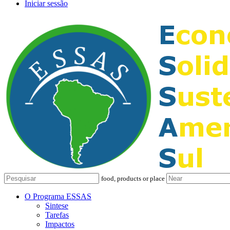
Iniciar sessão
food, products or place
O Programa ESSAS
Sintese
Tarefas
Impactos