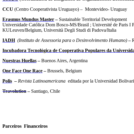
CCU
(Centro Cooperativista Uruguayo) – Montevideo- Uruguay
Erasmus Mundus Master
–
Sustainable Territorial Development
Universidade Católica Dom Bosco-MS/Brasil ; Université de Paris I
KULeuven/Belgium, Università Degli Studi di Padova/Italia
IADH
(
Instituto de Assessoria para o Desinvolvimento Humano)
–
R
Incubadora Tecnológica de Cooperativa Populares da Universid
Nuestras Huellas
–
Buenos Aires, Argentina
One Face One Race
–
Brussels, Belgium
Polis
–
Revista Latinoamericana
editada por la Universidad Bolivar
Travolution
–
Santiago, Chile
Parceiros F
inanceiros