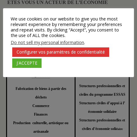
ETES VOUS UN ACTEUR DE L’ECONOMIE
SOLIDAIRE ?
We use cookies on our website to give you the most
relevant experience by remembering your preferences
Si vous souhaitez, décrire votre expérience et apparaître sur la
and repeat visits. By clicking “Accept”, you consent to
Cliquer ci dessous
carte :
the use of ALL the cookies.
Do not sell my personal information
.
Configurer vos paramètres de confidentialité
ACTEURS
POLES D’ACTIVITES
J'ACCEPTE
Chercheurs/Professionels
Agriculture
Structures professionnelles et
Fabrication de biens à partir des
civiles du programme ESSAS
déchets
Structures civiles d’appui à l’
Commerce
économie solidaire
Finances
Structures professionnelles et
Production culturelle, artístique ou
civiles d’économie soli
daire
artisanale