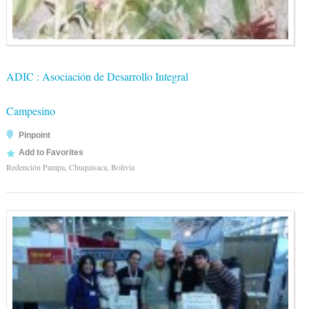
ADIC : Asociación de Desarrollo Integral
Campesino
Pinpoint
Add to Favorites
Redención Pampa, Chuquisaca, Bolivia