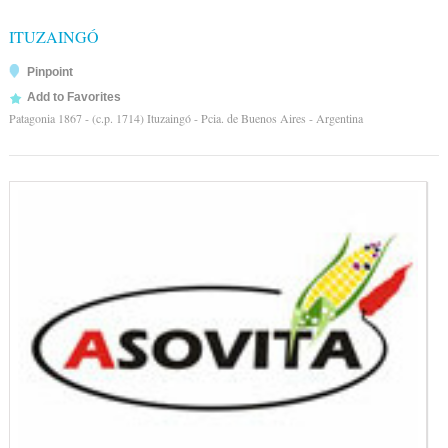
ITUZAINGÓ
Pinpoint
Add to Favorites
Patagonia 1867 - (c.p. 1714) Ituzaingó - Pcia. de Buenos Aires - Argentina