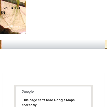
ESP
|
FR
|
BR
|
EN
Identificarse
This page can't load Google Maps
correctly.