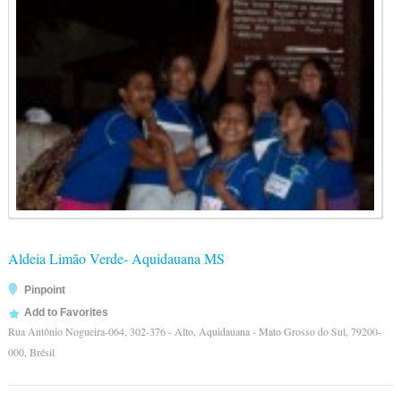
Aldeia Limão Verde- Aquidauana MS
Pinpoint
Add to Favorites
Rua Antônio Nogueira-064, 302-376 - Alto, Aquidauana - Mato Grosso do Sul, 79200-
000, Brésil