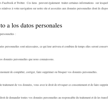
rs Facebook et Twitter. Ces liens peuvent également traiter certaines informations sur lesqu
 relatives à votre navigation sur notre site et associées aux données personnelles dont ils dispo
to a los datos personales
personnelles :
ées personnelles sont nécessaires, ce qui leur arrivera et combien de temps elles seront conserv
 vos données personnelles que nous connaissons.
out moment de compléter, corriger, faire supprimer ou bloquer vos données personnelles.
e traitement de vos données, vous avez le droit de révoquer ce consentement et de faire suppr
droit de demander toutes vos données personnelles au responsable du traitement et de les transfé