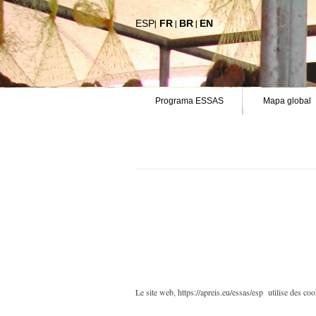
ESP
|
FR
|
BR
|
EN
Programa ESSAS
Mapa global
Le site web, https://apreis.eu/essas/esp utilise des co